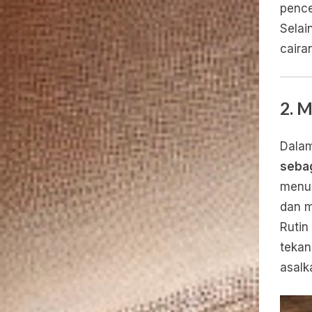
pence
Selai
caira
2. 
Dalam
sebag
menur
dan m
Rutin
tekan
asalk