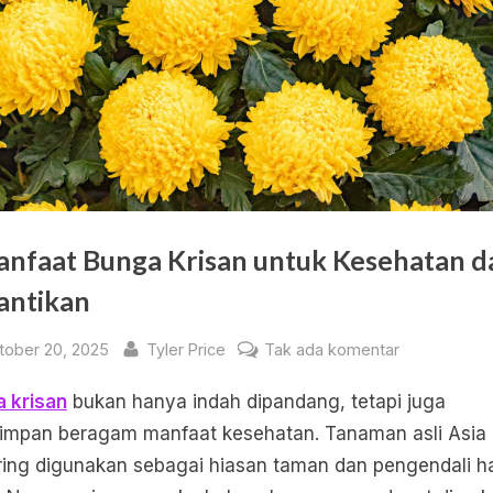
anfaat Bunga Krisan untuk Kesehatan d
antikan
sted
By
pada
tober 20, 2025
Tyler Price
Tak ada komentar
5
 krisan
bukan hanya indah dipandang, tetapi juga
Manfaat
Bunga
mpan beragam manfaat kesehatan. Tanaman asli Asia
Krisan
ering digunakan sebagai hiasan taman dan pengendali 
untuk