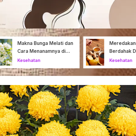
Makna Bunga Melati dan
Meredakan Ba
Cara Menanamnya di
Berdahak Den
Rumah
Bahan Herbal
Kesehatan
Kesehatan