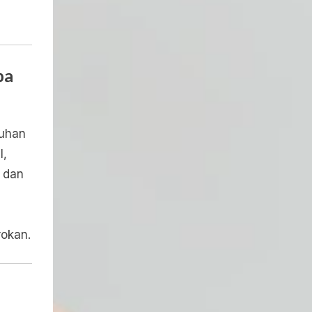
ba
uhan
l,
 dan
rokan.