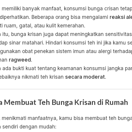
 memiliki banyak manfaat, konsumsi bunga crisan teta
 diperhatikan. Beberapa orang bisa mengalami
reaksi al
ti ruam, gatal, atau kulit kemerahan.
n itu, bunga krisan juga dapat meningkatkan sensitivitas
dap sinar matahari. Hindari konsumsi teh ini jika kamu 
unakan obat penekan sistem imun atau alergi terhada
man
ragweed
.
 ada bukti kuat tentang keamanan konsumsi jangka pa
sebaiknya nikmati teh krisan
secara moderat
.
a Membuat Teh Bunga Krisan di Rumah
 menikmati manfaatnya, kamu bisa membuat teh bung
n sendiri dengan mudah: