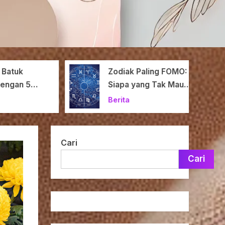
tuk
Zodiak Paling FOMO:
gan 5
Siapa yang Tak Mau
 Ampuh
Ketinggalan Momen?
Berita
Cari
Cari