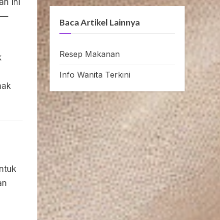
n ini
 —
Baca Artikel Lainnya
Resep Makanan
k
Info Wanita Terkini
mak
ntuk
an