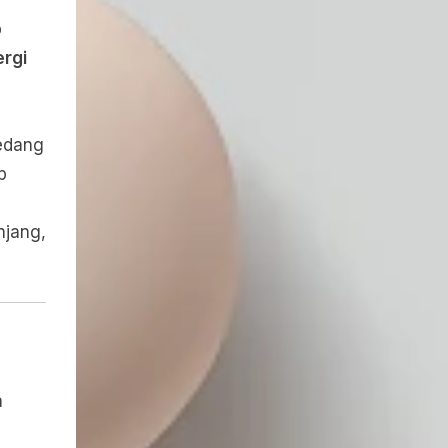
p
ergi
sedang
p
njang,
a