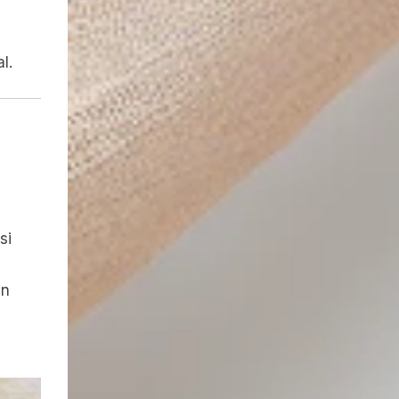
n
l.
si
an