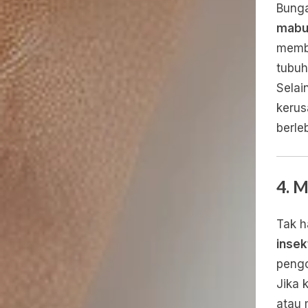
Bunga
mabuk
memba
tubuh
Selai
kerus
berle
4. 
Tak h
insek
pengo
Jika 
atau 