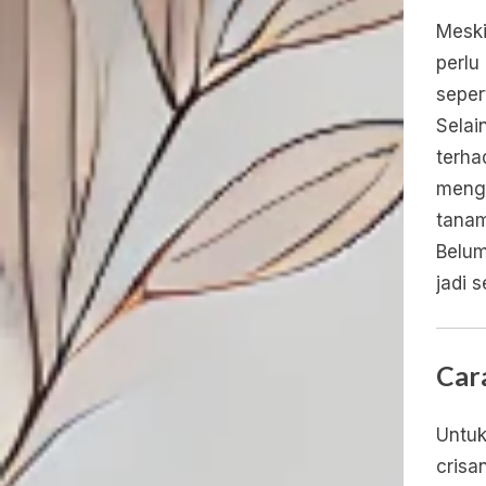
Meski
perlu
seper
Selai
terha
mengg
tana
Belum
jadi 
Car
Untuk
crisa