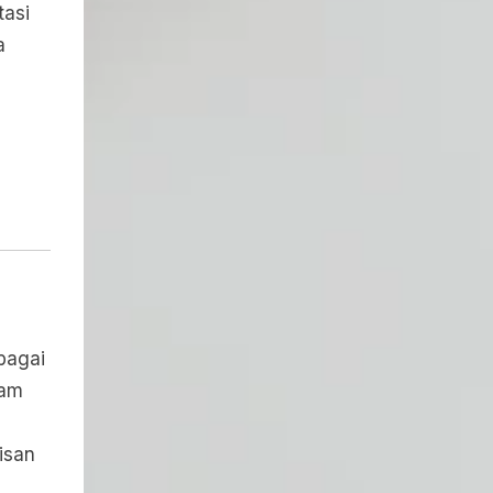
tasi
a
bagai
lam
isan