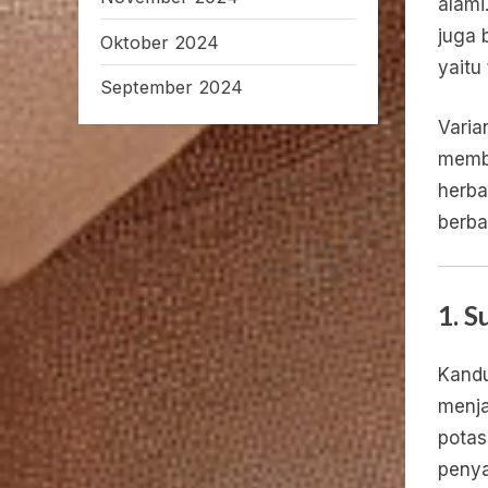
alami
juga 
Oktober 2024
yaitu
September 2024
Varia
membu
herba
berba
1. 
Kand
menja
potas
penya