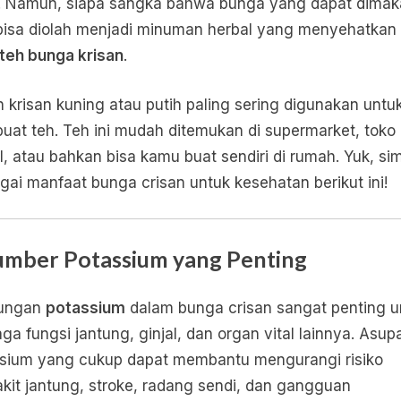
. Namun, siapa sangka bahwa bunga yang dapat dimaka
Kesehatan
bisa diolah menjadi minuman herbal yang menyehatkan
dan
teh bunga krisan
.
Kecantikan
n krisan kuning atau putih paling sering digunakan untu
at teh. Teh ini mudah ditemukan di supermarket, toko
l, atau bahkan bisa kamu buat sendiri di rumah. Yuk, si
gai manfaat bunga crisan untuk kesehatan berikut ini!
Sumber Potassium yang Penting
ungan
potassium
dalam bunga crisan sangat penting u
ga fungsi jantung, ginjal, dan organ vital lainnya. Asup
sium yang cukup dapat membantu mengurangi risiko
kit jantung, stroke, radang sendi, dan gangguan