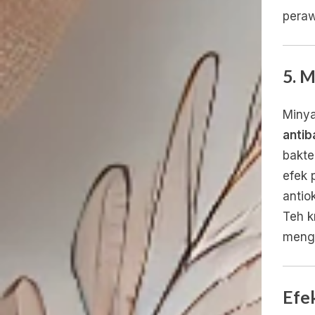
peraw
5. 
Minya
antib
bakter
efek 
antio
Teh k
mengu
Efe