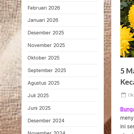
Februari 2026
Januari 2026
Desember 2025
November 2025
Oktober 2025
5 M
September 2025
Kec
Agustus 2025
Po
Ok
Juli 2025
on
Juni 2025
Bunga
menyi
Desember 2024
ini s
November 2024