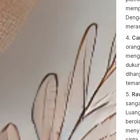
mempr
Denga
meras
Car
orang
menga
dukun
dihar
teman
Ra
sanga
Luang
berol
menye
cinta