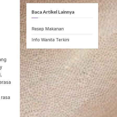
Baca Artikel Lainnya
Resep Makanan
n
Info Wanita Terkini
ang
dy
,
erasa
 rasa