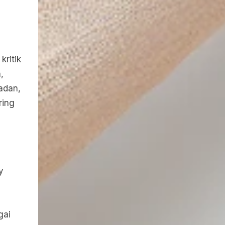
kritik
,
badan,
ring
y
gai