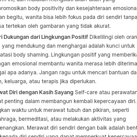
omosikan body positivity dan kesejahteraan emosional
n begitu, wanita bisa lebih fokus pada diri sendiri tanp
a tertekan oleh gambaran yang tidak akurat.
i Dukungan dari Lingkungan Positif
Dikelilingi oleh ora
 yang mendukung dan menghargai adalah kunci untuk
tasi body shaming. Lingkungan positif yang memberik
gan emosional membantu wanita merasa lebih diterim
gai apa adanya. Jangan ragu untuk mencari bantuan da
, keluarga, atau terapis jika diperlukan.
wat Diri dengan Kasih Sayang
Self-care atau perawatan 
t penting dalam membangun kembali kepercayaan diri.
kan waktu untuk merawat tubuh dan pikiran, seperti
ahraga, bermeditasi, atau melakukan aktivitas yang
nangkan. Merawat diri sendiri dengan baik adalah ben
 kepada diri sendiri yang dapat memperkuat kepercayaan