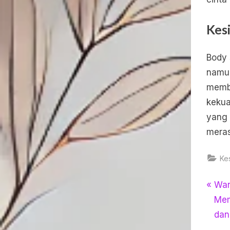
Kes
Body
namun
memba
kekua
yang 
meras
Ke
Nav
P
Wan
r
Mem
pos
e
dan
v