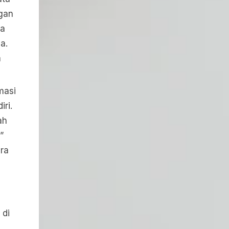
gan
ta
a.
a
masi
iri.
ah
”
ra
 di