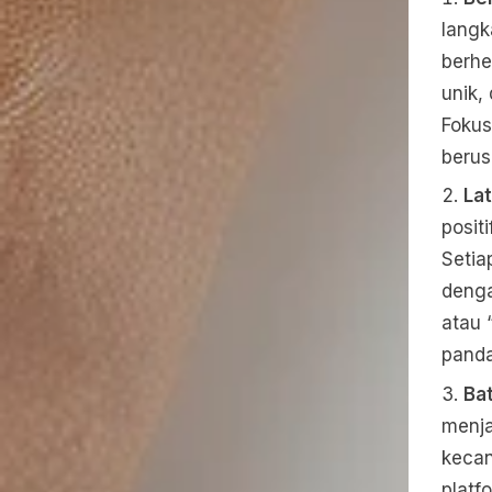
langk
berhe
unik,
Fokus
berus
Lat
posit
Setia
denga
atau 
panda
Ba
menja
kecan
platf