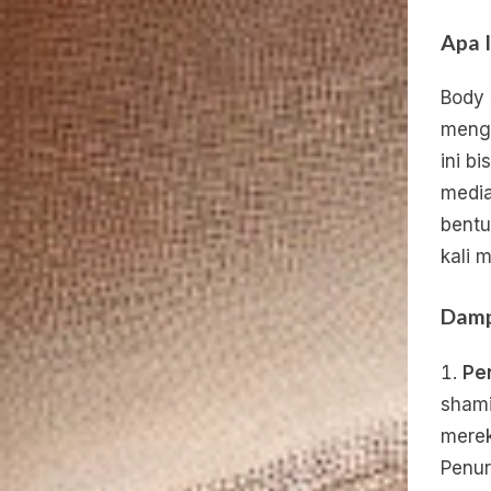
Apa 
Body 
mengk
ini b
media
bentu
kali 
Damp
Pe
shami
merek
Penur