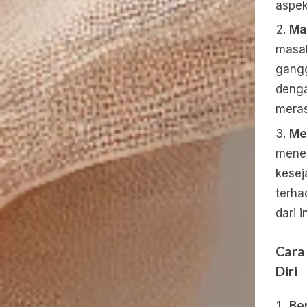
aspek
Ma
masal
gangg
denga
meras
Me
mener
kesej
terha
dari i
Cara
Diri
Be