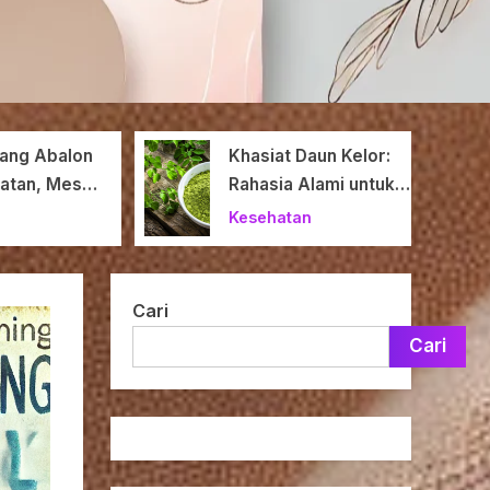
ng Abalon
Khasiat Daun Kelor:
tan, Meski
Rahasia Alami untuk
al
Tubuh Sehat
Kesehatan
Cari
Cari