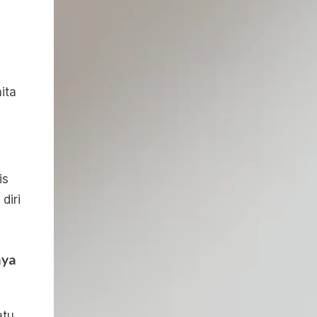
ita
is
diri
aya
atu