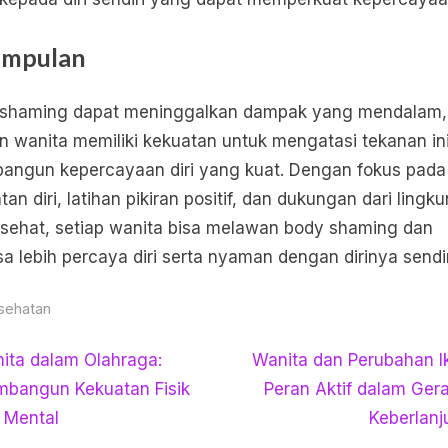
impulan
 shaming dapat meninggalkan dampak yang mendalam,
 wanita memiliki kekuatan untuk mengatasi tekanan in
ngun kepercayaan diri yang kuat. Dengan fokus pada
tan diri, latihan pikiran positif, dan dukungan dari lingk
sehat, setiap wanita bisa melawan body shaming dan
a lebih percaya diri serta nyaman dengan dirinya sendir
sehatan
igasi
N
ita dalam Olahraga:
Wanita dan Perubahan Ik
e
bangun Kekuatan Fisik
Peran Aktif dalam Ger
x
 Mental
Keberlanj
t