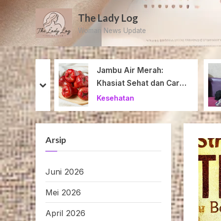
Skip
The Lady Log
to
Woman News Update
content
faat
Jambu Air Merah:
n dan
Khasiat Sehat dan Cara
prev
next
msinya
Menikmatinya
Kesehatan
Arsip
Juni 2026
Mei 2026
April 2026