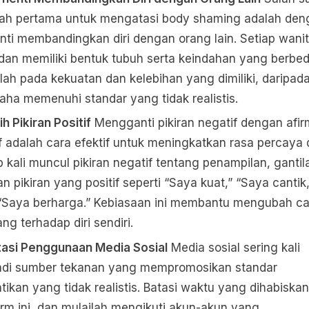
ah pertama untuk mengatasi body shaming adalah den
nti membandingkan diri dengan orang lain. Setiap wani
 dan memiliki bentuk tubuh serta keindahan yang berbed
lah pada kekuatan dan kelebihan yang dimiliki, daripad
aha memenuhi standar yang tidak realistis.
ih Pikiran Positif
Mengganti pikiran negatif dengan afir
if adalah cara efektif untuk meningkatkan rasa percaya d
p kali muncul pikiran negatif tentang penampilan, gantil
n pikiran yang positif seperti “Saya kuat,” “Saya cantik,
“Saya berharga.” Kebiasaan ini membantu mengubah ca
ng terhadap diri sendiri.
tasi Penggunaan Media Sosial
Media sosial sering kali
di sumber tekanan yang mempromosikan standar
tikan yang tidak realistis. Batasi waktu yang dihabiskan
orm ini, dan mulailah mengikuti akun-akun yang