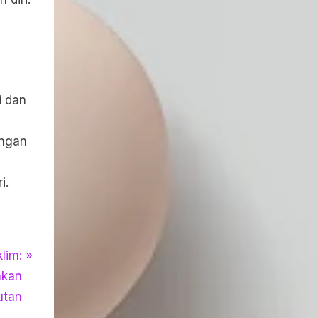
i dan
ungan
i.
lim:
akan
utan