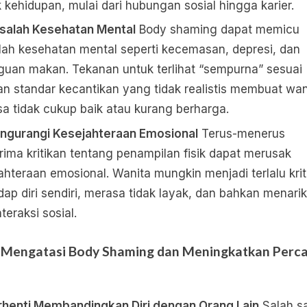
 kehidupan, mulai dari hubungan sosial hingga karier.
salah Kesehatan Mental
Body shaming dapat memicu
ah kesehatan mental seperti kecemasan, depresi, dan
uan makan. Tekanan untuk terlihat “sempurna” sesuai
n standar kecantikan yang tidak realistis membuat wan
a tidak cukup baik atau kurang berharga.
ngurangi Kesejahteraan Emosional
Terus-menerus
ima kritikan tentang penampilan fisik dapat merusak
ahteraan emosional. Wanita mungkin menjadi terlalu krit
dap diri sendiri, merasa tidak layak, dan bahkan menarik 
nteraksi sosial.
 Mengatasi Body Shaming dan Meningkatkan Perc
rhenti Membandingkan Diri dengan Orang Lain
Salah s