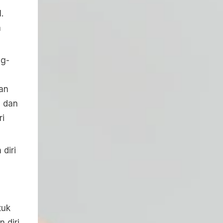
.
a
ng-
an
a dan
ri
diri
tuk
 diri.