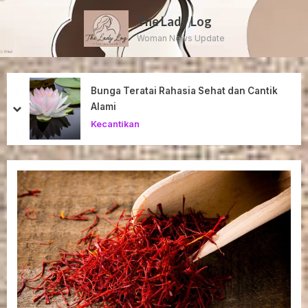
Skip
The Lady Log
to
Woman News Update
content
Bunga Teratai Rahasia Sehat dan Cantik
Alami
prev
next
Kecantikan