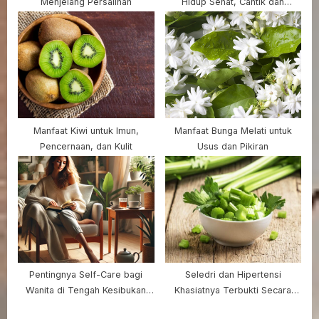
Menjelang Persalinan
Hidup Sehat, Cantik dan
Bahagia
Manfaat Kiwi untuk Imun,
Manfaat Bunga Melati untuk
Pencernaan, dan Kulit
Usus dan Pikiran
Pentingnya Self-Care bagi
Seledri dan Hipertensi
Wanita di Tengah Kesibukan
Khasiatnya Terbukti Secara
Sehari-hari
Medis