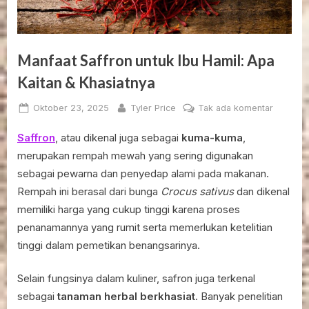
Manfaat Saffron untuk Ibu Hamil: Apa
Kaitan & Khasiatnya
Posted
By
pada
Oktober 23, 2025
Tyler Price
Tak ada komentar
on
Manfaat
Saffron
, atau dikenal juga sebagai
kuma-kuma
,
Saffron
untuk
merupakan rempah mewah yang sering digunakan
Ibu
sebagai pewarna dan penyedap alami pada makanan.
Hamil:
Rempah ini berasal dari bunga
Crocus sativus
dan dikenal
Apa
memiliki harga yang cukup tinggi karena proses
Kaitan
penanamannya yang rumit serta memerlukan ketelitian
&
Khasiatn
tinggi dalam pemetikan benangsarinya.
Selain fungsinya dalam kuliner, safron juga terkenal
sebagai
tanaman herbal berkhasiat
. Banyak penelitian