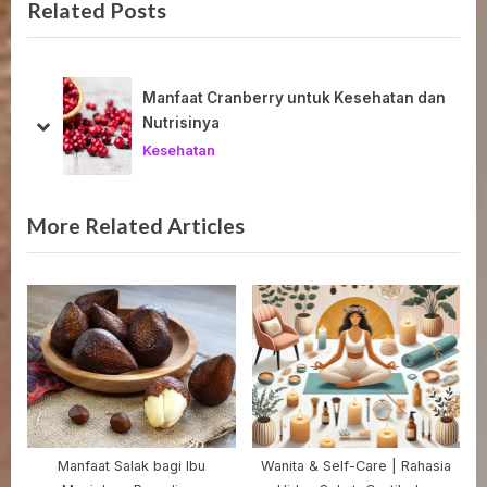
Related Posts
o
t
u
P
s
o
P
s
akan
Manfaat Cranberry untuk Kesehatan dan
o
t
Nutrisinya
prev
next
s
:
Kesehatan
t
:
More Related Articles
Manfaat Salak bagi Ibu
Wanita & Self-Care | Rahasia