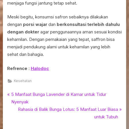
menjaga fungsi jantung tetap sehat.
Meski begitu, konsumsi safron sebaiknya dilakukan
dengan
porsi wajar
dan
berkonsultasi terlebih dahulu
dengan dokter
agar penggunaannya aman sesuai kondisi
kehamilan. Dengan pemakaian yang tepat, saffron bisa
menjadi pendukung alami untuk kehamilan yang lebih
sehat dan bahagia.
Refrence :
Halodoc
Kesehatan
P
Navigasi
5 Manfaat Bunga Lavender di Kamar untuk Tidur
r
Nyenyak
pos
e
N
Rahasia di Balik Bunga Lotus: 5 Manfaat Luar Biasa
v
e
untuk Tubuh
i
x