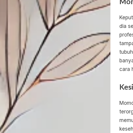
Mom
Keput
dia s
profe
tampa
tubuh
banya
cara 
Kes
Momo,
teror
memun
kese