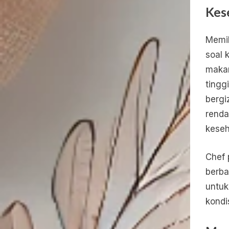
Kes
Memil
soal 
makan
tingg
bergi
renda
keseh
Chef 
berba
untuk
kondi