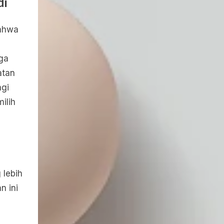
di
bahwa
uga
atan
agi
ilih
 lebih
n ini