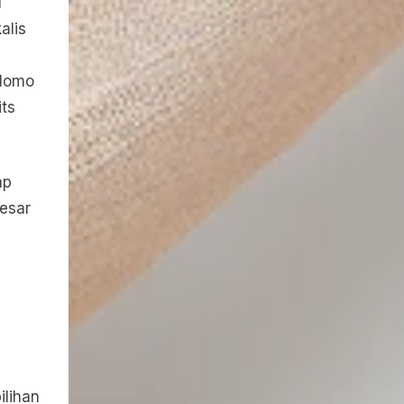
u
alis
 Momo
ts
ap
esar
ilihan