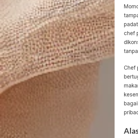
Momo 
tampa
padat
chef 
dikon
tanpa
Chef 
bertu
maka
kesem
bagai
priba
Ala