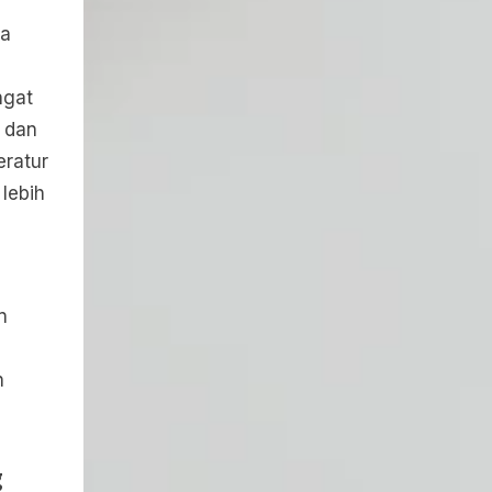
ia
ngat
 dan
eratur
lebih
n
n
g