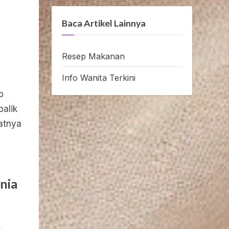
Baca Artikel Lainnya
Resep Makanan
Info Wanita Terkini
p
balik
atnya
nia