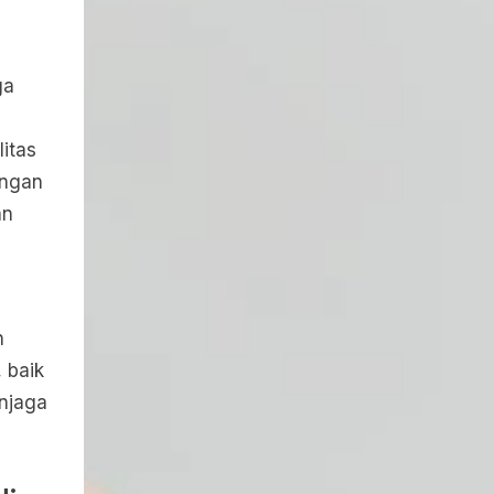
ga
itas
angan
an
n
 baik
njaga