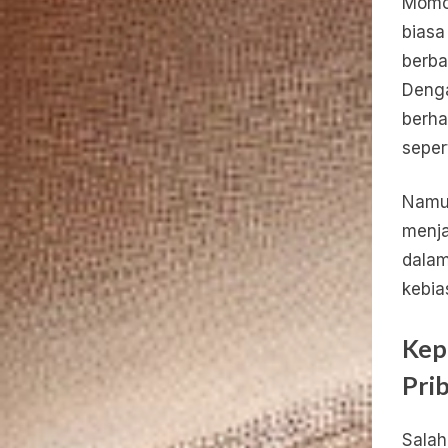
Momo,
biasa
berba
Denga
berha
seper
Namun
menja
dalam
kebia
Kep
Pri
Salah