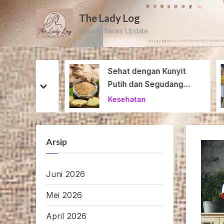
Skip
The Lady Log
to
Woman News Update
content
Putih &
Sehat dengan Kunyit
untuk
Putih dan Segudang
prev
next
Manfaatnya
Kesehatan
Arsip
Juni 2026
Mei 2026
April 2026