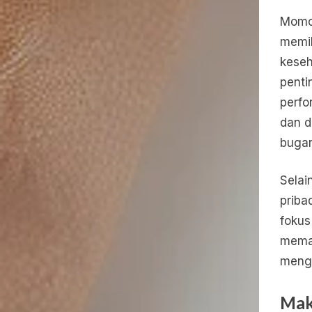
Momo 
memil
keseh
penti
perfo
dan d
bugar
Selai
priba
fokus
memas
menge
Mak