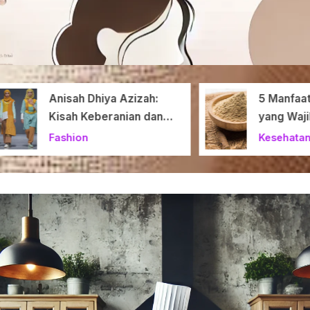
Anisah Dhiya Azizah:
5 Manfaat Aka
Kisah Keberanian dan
yang Wajib Di
Dedikasi!
Fashion
Kesehatan