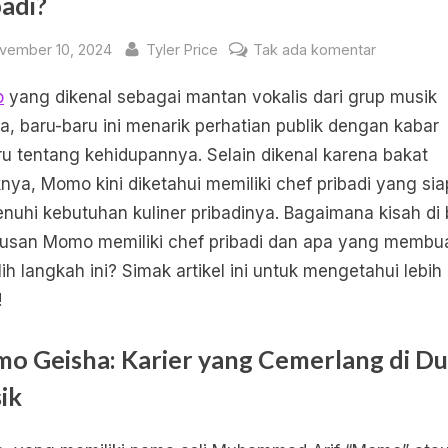
badi?
sted
By
pada
vember 10, 2024
Tyler Price
Tak ada komentar
Momo,
o
yang dikenal sebagai mantan vokalis dari grup musik
Mantan
Vokalis
a, baru-baru ini menarik perhatian publik dengan kabar
Geisha,
ru tentang kehidupannya. Selain dikenal karena bakat
Kini
nya, Momo kini diketahui memiliki chef pribadi yang sia
Punya
uhi kebutuhan kuliner pribadinya. Bagaimana kisah di 
Chef
usan Momo memiliki chef pribadi dan apa yang membu
Pribadi?
ih langkah ini? Simak artikel ini untuk mengetahui lebih
!
o Geisha: Karier yang Cemerlang di Du
ik