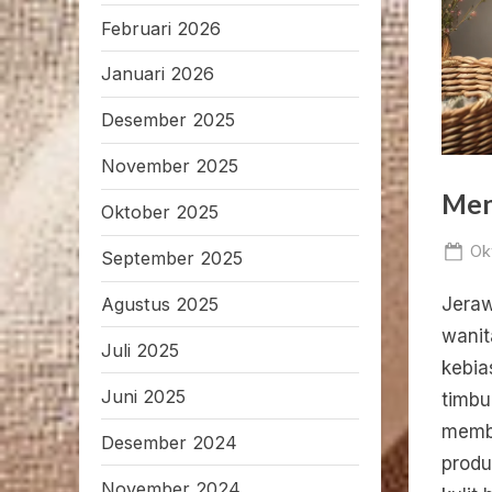
Februari 2026
Januari 2026
Desember 2025
November 2025
Men
Oktober 2025
Po
Ok
September 2025
on
Jeraw
Agustus 2025
wanit
Juli 2025
kebia
Juni 2025
timbu
memba
Desember 2024
produ
November 2024