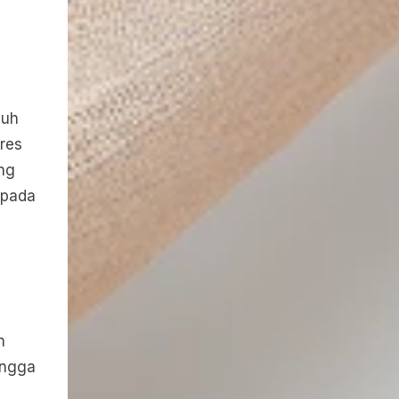
duh
res
ng
 pada
n
ingga