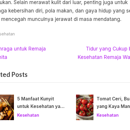
ukan. Selain merawat kulit dari luar, penting juga untuk
ga kebersihan diri, pola makan, dan gaya hidup yang s
 mencegah munculnya jerawat di masa mendatang.
sehatan
igasi
N
hraga untuk Remaja
Tidur yang Cukup 
e
ita
Kesehatan Remaja Wa
x
ted Posts
t
P
o
5 Manfaat Kunyit
Tomat Ceri, Bu
s
untuk Kesehatan yang
yang Kaya Man
t
v
t
Tak Terduga
untuk Tubuh
Kesehatan
Kesehatan
: