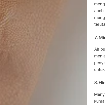
mengu
apel 
mengg
teruta
7.
Mi
Air p
menja
penye
untuk
8.
Hi
Menye
kuman