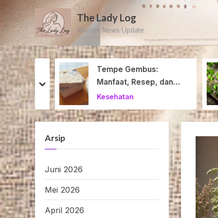
Skip
The Lady Log
to
Woman News Update
content
ndungan
Tempe Gembus:
n Resep
Manfaat, Resep, dan
prev
next
Fakta Menarik
Kesehatan
Arsip
Juni 2026
Mei 2026
April 2026