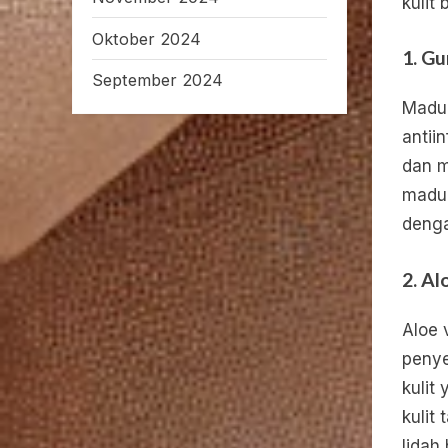
kulit
Oktober 2024
1.
Gu
September 2024
Madu 
antii
dan m
madu 
denga
2.
Al
Aloe 
peny
kulit
kulit
lidah