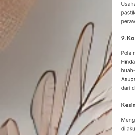
Usaha
pasti
peraw
9.
Ko
Pola 
Hinda
buah-
Asupa
dari 
Kesi
Menga
dilak