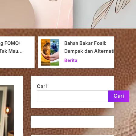
 FOMO:
Bahan Bakar Fosil:
ak Mau
Dampak dan Alternatif
Momen?
Energi Masa Depan
Berita
Cari
Cari