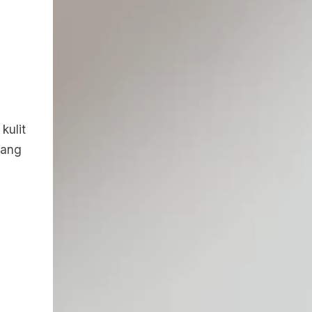
g
kulit
yang