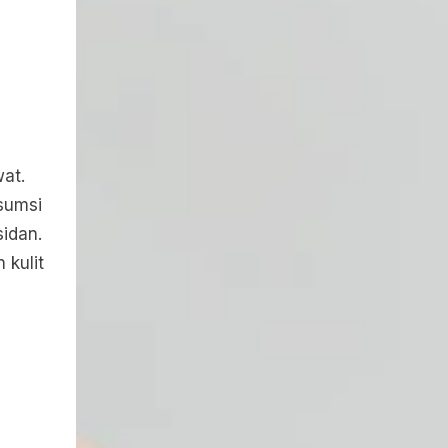
at.
sumsi
idan.
kulit