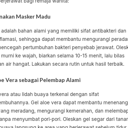
 berjerawat bagi remaja wanita:
nakan Masker Madu
adalah bahan alami yang memiliki sifat antibakteri dan
nflamasi, sehingga dapat membantu mengurangi perad
encegah pertumbuhan bakteri penyebab jerawat. Oles
murni ke wajah, biarkan selama 10-15 menit, lalu bilas
n air hangat. Lakukan secara rutin untuk hasil terbaik.
oe Vera sebagai Pelembap Alami
vera atau lidah buaya terkenal dengan sifat
embuhannya. Gel aloe vera dapat membantu menenan
 yang meradang, mengurangi kemerahan, dan melemba
 tanpa menyumbat pori-pori. Oleskan gel segar dari tan
 buaya langsung ke area yang berjerawat sebelum tidur.