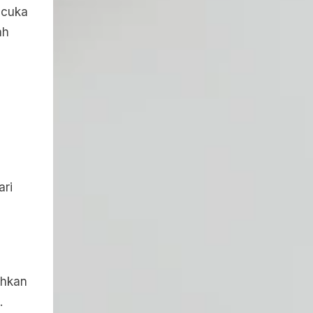
 cuka
ah
ari
ahkan
.