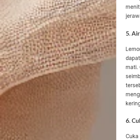
menit
jeraw
5.
Ai
Lemon
dapat
mati.
seimb
terse
mengg
kerin
6.
Cu
Cuka