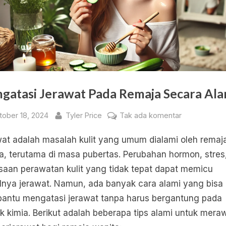
gatasi Jerawat Pada Remaja Secara Ala
sted
By
pada
tober 18, 2024
Tyler Price
Tak ada komentar
Mengatasi
at adalah masalah kulit yang umum dialami oleh remaj
Jerawat
Pada
a, terutama di masa pubertas. Perubahan hormon, stres
Remaja
saan perawatan kulit yang tidak tepat dapat memicu
Secara
lnya jerawat. Namun, ada banyak cara alami yang bisa
Alami
ntu mengatasi jerawat tanpa harus bergantung pada
k kimia. Berikut adalah beberapa tips alami untuk mera