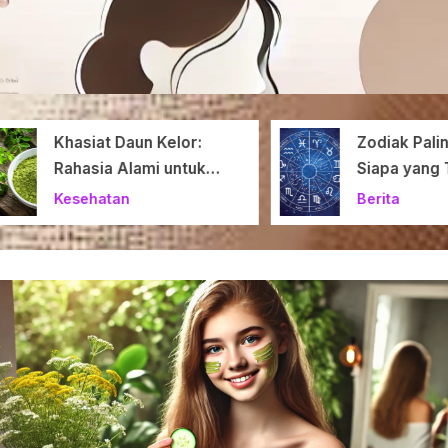
Khasiat Daun Kelor:
Zodiak Paling
Rahasia Alami untuk
Siapa yang T
Tubuh Sehat
Ketinggalan 
Kesehatan
Berita