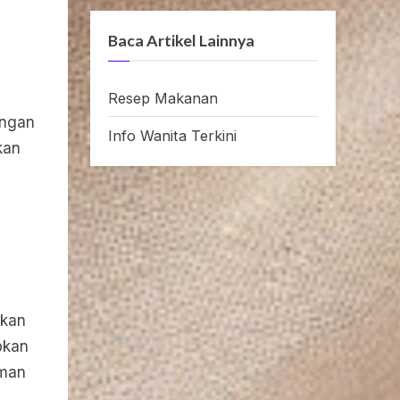
Baca Artikel Lainnya
Resep Makanan
angan
Info Wanita Terkini
kan
gkan
pkan
aman