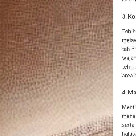
3.
Ko
Teh h
melaw
teh h
wajah
teh h
area 
4.
Ma
Menti
mene
serta
halus